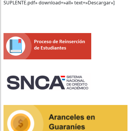
SUPLENTE.pdf» download=»all» text=»Descargar»]